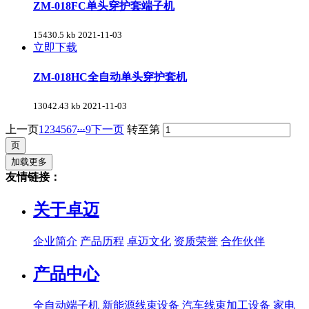
ZM-018FC单头穿护套端子机
15430.5 kb
2021-11-03
立即下载
ZM-018HC全自动单头穿护套机
13042.43 kb
2021-11-03
...
上一页
1
2
3
4
5
6
7
9
下一页
转至第
加载更多
友情链接：
关于卓迈
企业简介
产品历程
卓迈文化
资质荣誉
合作伙伴
产品中心
全自动端子机
新能源线束设备
汽车线束加工设备
家电